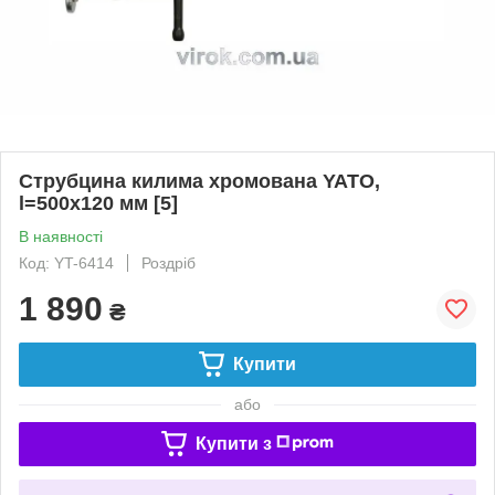
Струбцина килима хромована YATO,
l=500х120 мм [5]
В наявності
Код: YT-6414
Роздріб
1 890
₴
Купити
або
Купити з