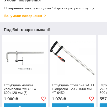
Умови повернення
Повернення товару впродовж 14 днів за рахунок покупця
Всі умови повернення
Подібні товари компанії
Струбцина килима
Струбцина столярна YATO
Стру
хромована YATO, l =
F-образна 120 x 1000 мм
VORE
600х120 мм [5]
YT-6452
500 
1 900
1 078
557
₴
₴