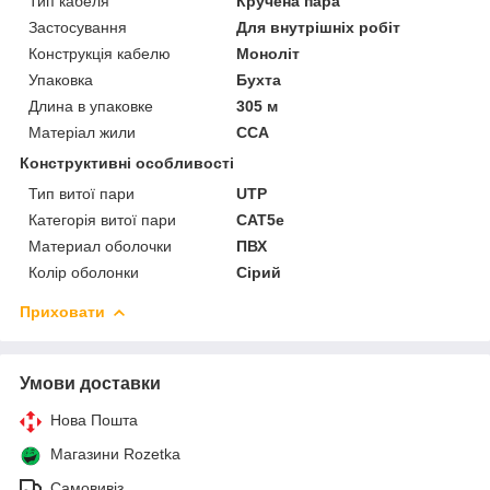
Тип кабеля
Кручена пара
Застосування
Для внутрішніх робіт
Конструкція кабелю
Моноліт
Упаковка
Бухта
Длина в упаковке
305 м
Матеріал жили
CCA
Конструктивні особливості
Тип витої пари
UTP
Категорія витої пари
САТ5е
Материал оболочки
ПВХ
Колір оболонки
Сірий
Приховати
Умови доставки
Нова Пошта
Магазини Rozetka
Самовивіз