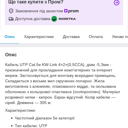
Що таке купити з Пром?
Замовлення під захистом
Доступна доставка
Опис
Характеристики
Доставка
Оплата
Умови п
Опис
Кабель UTP Сat.5e KW-Link 4×2×(0,5CCA), діам.-5,3мм -
призначений для прокладання комп'ютерних та інтернет
мереж. Застосовується для монтажу всередині приміщень.
Складається з восьми жил скручених попарно. Жила
виготовлена з алюмінію, плакованого міддю, та ізольована
оболонкою з кольорової пластмаси (поліпропілен). Матеріал
розривної нитки - капрон. Екран відсутній. Колір кабелю —
сірий. Довжина — 305 м.
Характеристики:
Частотний діапазон 5е категорії
Тип кабелю: UTP