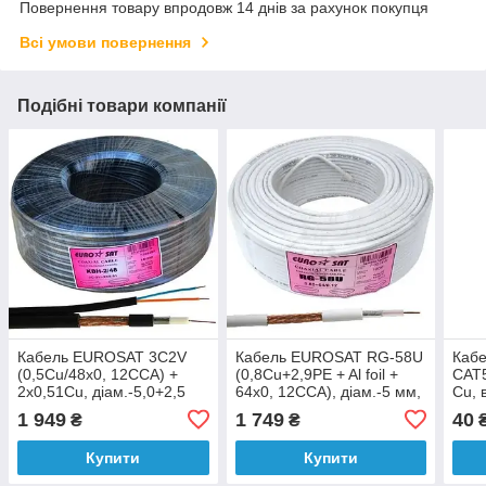
Повернення товару впродовж 14 днів за рахунок покупця
Всі умови повернення
Подібні товари компанії
Кабель EUROSAT 3C2V
Кабель EUROSAT RG-58U
Кабе
(0,5Cu/48x0, 12CCA) +
(0,8Cu+2,9PE + Al foil +
CAT5
2x0,51Cu, діам.-5,0+2,5
64x0, 12CCA), діам.-5 мм,
Cu, 
мм, чорний, 100 м
білий, 100 м
1 949
1 749
40
₴
₴
₴
Купити
Купити