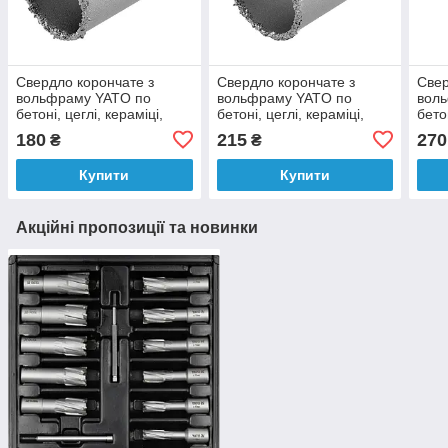
Свердло корончате з
Свердло корончате з
Свер
вольфраму YATO по
вольфраму YATO по
вол
бетоні, цеглі, кераміці,
бетоні, цеглі, кераміці,
бетон
силікаті Ø=43мм, l=65 мм
силікаті Ø=53мм, l=65 мм
силі
180
215
270
₴
₴
[10]
[10]
[10]
Купити
Купити
Акційні пропозиції та новинки