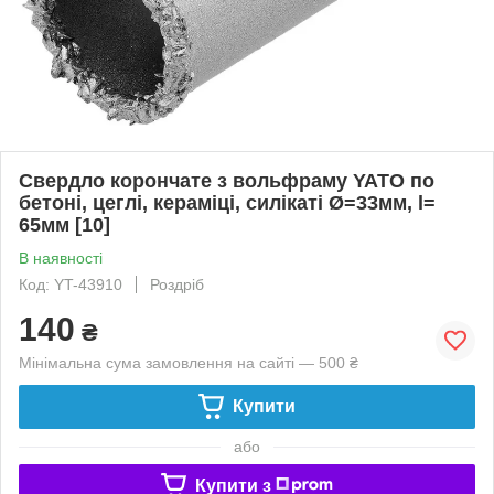
Свердло корончате з вольфраму YATO по
бетоні, цеглі, кераміці, силікаті Ø=33мм, l=
65мм [10]
В наявності
Код: YT-43910
Роздріб
140
₴
Мінімальна сума замовлення на сайті — 500 ₴
Купити
або
Купити з