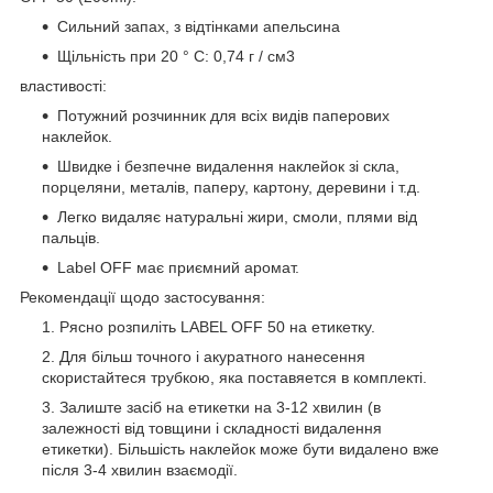
Сильний запах, з відтінками апельсина
Щільність при 20 ° С: 0,74 г / см3
властивості:
Потужний розчинник для всіх видів паперових
наклейок.
Швидке і безпечне видалення наклейок зі скла,
порцеляни, металів, паперу, картону, деревини і т.д.
Легко видаляє натуральні жири, смоли, плями від
пальців.
Label OFF має приємний аромат.
Рекомендації щодо застосування:
Рясно розпиліть LABEL OFF 50 на етикетку.
Для більш точного і акуратного нанесення
скористайтеся трубкою, яка поставяется в комплекті.
Залиште засіб на етикетки на 3-12 хвилин (в
залежності від товщини і складності видалення
етикетки). Більшість наклейок може бути видалено вже
після 3-4 хвилин взаємодії.