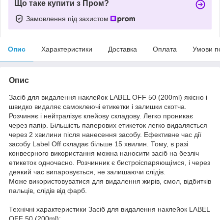
Що таке купити з Пром?
Замовлення під захистом
Опис
Характеристики
Доставка
Оплата
Умови п
Опис
Засіб для видалення наклейок LABEL OFF 50 (200ml) якісно і
швидко видаляє самоклеючі етикетки і залишки скотча.
Розчиняє і нейтралізує клейову складову. Легко проникає
через папір. Більшість паперових етикеток легко видаляється
через 2 хвилини після нанесення засобу. Ефективне час дії
засобу Label Off складає більше 15 хвилин. Тому, в разі
конвеєрного використання можна наносити засіб на безліч
етикеток одночасно. Розчинник є бистроіспаряющімся, і через
деякий час випаровується, не залишаючи слідів.
Може використовуватися для видалення жирів, смол, відбитків
пальців, слідів від фарб.
Технічні характеристики Засіб для видалення наклейок LABEL
OFF 50 (200ml):