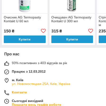
Очисник AG Termopasty
Очищувач AG Termopasty
Стрі
Kontakt U 60 мл
Kontakt U 300 мл
Kont
м
150
315
235
₴
₴
Купити
Купити
Про нас
93% позитивних з 403 відгуків за рік
Працює з 12.03.2012
м. Київ
ул. Новомостицкая 25А, Київ, Україна
Контакти
Сьогодні вихідний
Показати весь графік роботи