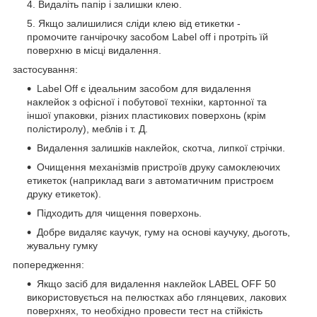
Видаліть папір і залишки клею.
Якщо залишилися сліди клею від етикетки -
промочите ганчірочку засобом Label off і протріть їй
поверхню в місці видалення.
застосування:
Label Off є ідеальним засобом для видалення
наклейок з офісної і побутової техніки, картонної та
іншої упаковки, різних пластикових поверхонь (крім
полістиролу), меблів і т. Д.
Видалення залишків наклейок, скотча, липкої стрічки.
Очищення механізмів пристроїв друку самоклеючих
етикеток (наприклад ваги з автоматичним пристроєм
друку етикеток).
Підходить для чищення поверхонь.
Добре видаляє каучук, гуму на основі каучуку, дьоготь,
жувальну гумку
попередження:
Якщо засіб для видалення наклейок LABEL OFF 50
використовується на пелюстках або глянцевих, лакових
поверхнях, то необхідно провести тест на стійкість