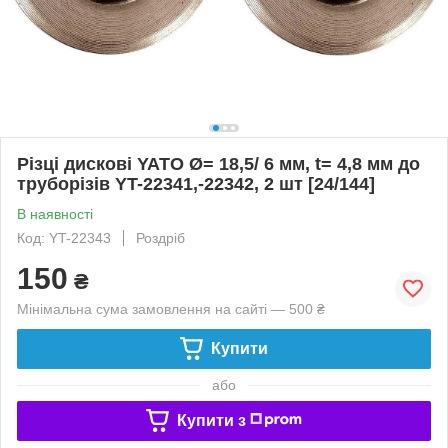
Різці дискові YATO Ø= 18,5/ 6 мм, t= 4,8 мм до
труборізів YT-22341,-22342, 2 шт [24/144]
В наявності
Код: YT-22343
Роздріб
150
₴
Мінімальна сума замовлення на сайті — 500 ₴
Купити
або
Купити з