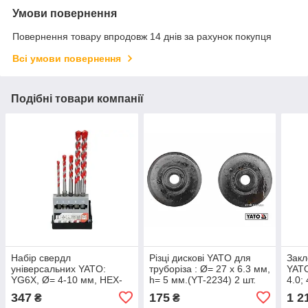
Умови повернення
Повернення товару впродовж 14 днів за рахунок покупця
Всі умови повернення
Подібні товари компанії
Набір свердл
Різці дискові YATO для
Закл
універсальних YATO:
труборіза : Ø= 27 х 6.3 мм,
YATO
YG6X, Ø= 4-10 мм, HEX-
h= 5 мм.(YT-2234) 2 шт.
4.0;
1/4", 5 шт
[24/288]
810
347
175
1 2
₴
₴