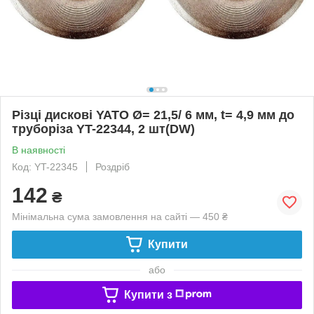
Різці дискові YATO Ø= 21,5/ 6 мм, t= 4,9 мм до
труборіза YT-22344, 2 шт(DW)
В наявності
Код: YT-22345
Роздріб
142
₴
Мінімальна сума замовлення на сайті — 450 ₴
Купити
або
Купити з