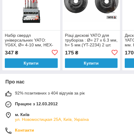
Набір свердл
Різці дискові YATO для
Диск
універсальних YATO:
труборіза : Ø= 27 х 6.3 мм,
YATO
YG6X, Ø= 4-10 мм, HEX-
h= 5 мм.(YT-2234) 2 шт.
мм. 
1/4", 5 шт
[24/288]
різк
347
175
170
₴
₴
Купити
Купити
Про нас
92% позитивних з 404 відгуків за рік
Працює з 12.03.2012
м. Київ
ул. Новомостицкая 25А, Київ, Україна
Контакти