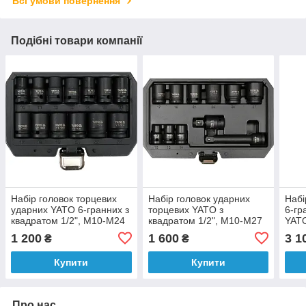
Всі умови повернення
Подібні товари компанії
Набір головок торцевих
Набір головок ударних
Набі
ударних YATO 6-гранних з
торцевих YATO з
6-гр
квадратом 1/2", M10-M24
квадратом 1/2", M10-M27
YATO
мм. 13 шт. [10]
мм з подовжувачем, 11
М5- 
1 200
1 600
3 1
₴
₴
Од. [10]
30 
Купити
Купити
Про нас