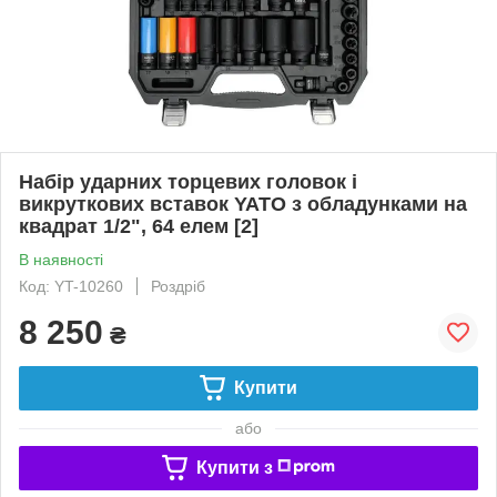
Набір ударних торцевих головок і
викруткових вставок YATO з обладунками на
квадрат 1/2", 64 елем [2]
В наявності
Код: YT-10260
Роздріб
8 250
₴
Купити
або
Купити з