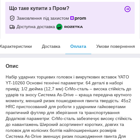
Що таке купити з Пром?
Замовлення під захистом
Доступна доставка
Характеристики
Доставка
Оплата
Умови повернення
Опис
Набір ударних торцевих головок і викруткових вставок YATO
YT-10260 Основні технічні параметри: 64 деталі в наборі
привід: 1/2 дюйма (12,7 мм) CrMo-сталь – висока стійкість до
ударів та зносу Система As-Drive – краща передача крутного
моменту, менший ризик пошкодження гвинта твердість: 45±2
HRC пристосований для роботи з ударними гайковертами
практичний футляр для зберігання та транспортування
Додаткові параметри: CrMo-сталь забезпечує високу стійкість
до навантажень Широкий асортимент коротких, довгих та
головок для колісних болтів найпоширеніших розмірів
Система As-Drive зменшує ризик пошкодження гвинта Для