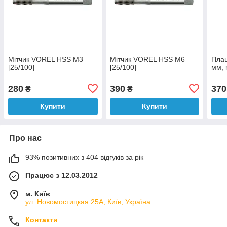
Мітчик VOREL HSS M3
Мітчик VOREL HSS M6
Плаш
[25/100]
[25/100]
мм, 
280
390
370
₴
₴
Купити
Купити
Про нас
93% позитивних з 404 відгуків за рік
Працює з 12.03.2012
м. Київ
ул. Новомостицкая 25А, Київ, Україна
Контакти