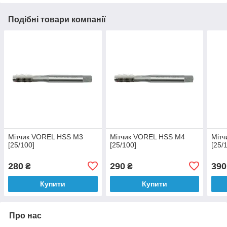
Подібні товари компанії
Мітчик VOREL HSS M3
Мітчик VOREL HSS M4
Міт
[25/100]
[25/100]
[25/
280
290
390
₴
₴
Купити
Купити
Про нас