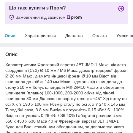
Що таке купити з Пром?
Замовлення під захистом
Опис
Характеристики
Доставка
Оплата
Умови п
Опис
Характеристики Фрезерний верстат JET JMD-1 Макс. діаметр
свердління (Ст.3) Ø 10 мм / М6 Макс. діаметр торцевої фрези
Ø 20 мм Макс. діаметр кінцевої фрези Ø 10 мм Відст. від
шпинделя до стійки 140 мм Макс. відстань від шпинделя до
столу 210 мм Конус шпинделя МК-2/М10 Частота обертання
шпинделя (плавно) 100-1000, 200-2000 об/хв Хід пінолі
шпинделя 30 мм Діапазон повороту головки ±45° Хід столу по
осі Х х Y 190 х 100 мм Розмір столу по осі X x Y 240 x 145 мм
Т-подібні пази, 3 8 мм Вихідна потужність 0,15 кВт / S1 100%
Вхідна потужність 0,26 кВт / S6 40% Габаритні розміри в мм
550 х 450 х 630 Маса 40 кг Фрезерний верстат JET JMD-1
буде для Вас незамінним обладнанням, за допомогою якого
Ви зможете досить швидко і якісно виконувати різні фрезерні