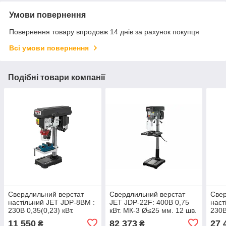
Умови повернення
Повернення товару впродовж 14 днів за рахунок покупця
Всі умови повернення
Подібні товари компанії
Свердлильний верстат
Свердлильний верстат
Свер
настільний JET JDP-8BM :
JET JDP-22F: 400В 0,75
наст
230В 0,35(0,23) кВт.
кВт. МК-3 Ø≤25 мм. 12 шв.
230В
B16/JT33. Ø ≤16 мм. 5 шв.
150- 2850об. (3M)
Ø≤16
11 550
82 373
27 
₴
₴