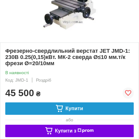
Фрезерно-свердлильний верстат JET JMD-1:
230В 0.25(0,15)кВт. МК-2 сверда Ø≤10 мм.т/к
фрези Ø=20/10мм
В наявності
Код: JMD-1
Роздріб
45 500
₴
Купити
або
Купити з