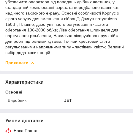
убезпечити оператора від попадань дрібних частинок, у
стандартній комплектації верстата передбачено наявність
надійного захисного екрану. Основні особливості Корпус з
сірого чавуну для зменшення вібрації; Двигун потужністю
150Вт; Плавне, двоступінчасте регулювання частоти
обертання 100-2000 об/хв; Ліве обертання шпинделя для
нарізування різьблення; Нахильна ліворуч/праворуч стійка
для робіт під різними кутами; Точний хрестовий стіл з
регульованими напрямними типу «ластівчин хвіст»; Великий
вибір додаткових опцій.
Приховати
Характеристики
Основні
Виробник
JET
Умови доставки
Нова Пошта