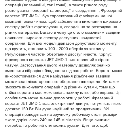
операції (як звичайні, так і точні), а також різного роду
розточувальні операції та операції зі свердління. ; Фрезерний
верстат JET JMD-1 був спроектований фахівцями нашої
компанії таким чином, щоб забезпечити виконання широкого
спектру робіт з фрезерування, свердління та розточування
різних матеріалів. Багато в чому це стало можливим завдяки
наявності широкого спектру доступних швидкостей
обертання. Для цієї моделі діапазон допустимого моменту,
що крутить, становить 100 - 2000 обертів за хвилину.
Регулювання частоти обертання двоступінчасте. Корпус
фрезерного верстата JET JMD-1 виготовлений з сірого
чавуну. Застосування цього матеріалу дозволяє значно
зменшити вібрацію обладнання під час роботи. Верстат може
використовуватися для нарізування різьблення завдяки
можливості лівостороннього обертання шпинделя. Ви також
зможете виконувати операції під різними кутами, тому що
стійка верстата має можливість нахилу вліво, або вправо. Ця
особливість може значно допомогти у роботі. Фрезерний
верстат JET JMD-1 має електричний двигун, потужність якого
досягає 150 Вт. Він дуже надійний та продуктивний. Усі
операції проводяться на зручному робочому столі, розміри
якого дорівнюють 240 на 145 міліметрів. Якщо виникне
потреба, то робочий стіл можна рухати. Для того, щоб