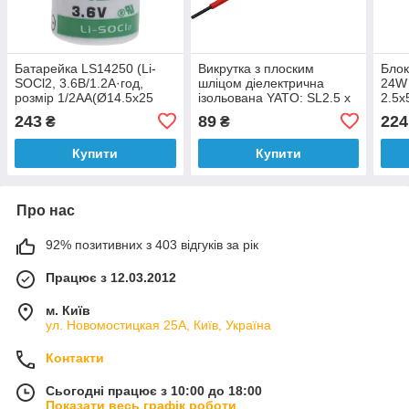
Батарейка LS14250 (Li-
Викрутка з плоским
Блок
SOCl2, 3.6В/1.2А·год,
шліцом діелектрична
24W 
розмір 1/2AA(Ø14.5x25
ізольована YATO: SL2.5 x
2.5x
мм) SAFT
75/163 мм, оголений шліц-
243
89
224
₴
₴
17 мм [12]
Купити
Купити
Про нас
92% позитивних з 403 відгуків за рік
Працює з 12.03.2012
м. Київ
ул. Новомостицкая 25А, Київ, Україна
Контакти
Сьогодні працює з 10:00 до 18:00
Показати весь графік роботи