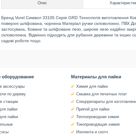
Опис
Характеристи
Бренд Vorel Символ 33105 Серія GRD Технологія виготовлення Ков
поверхні шліфована, чорнена Матеріал ручки скловолокно, ПВХ До
застосувань. Коване та шліфоване лезо, широке лезо надійно закріп
скловолокна. Відмінно підходить для рубання деревини та інших сіл
садові роботи тощо.
 оборудование
Материалы для пайки
е аксессуары
Химия для пайки
ели по дереву
Смывка для печатных плат
е станции
Спецпрепараты для изготовлен
для пайки
Припой для пайки
для пайки
Теплопроводная химия
яльные
Токопроводящая химия
сосы
Изолента и скотч