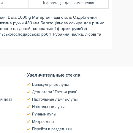
ки
Інформація для замовлення
ані Вага 1000 g Матеріал чаші сталь Оздоблення
вжина ручки 430 мм Багатоцільова сокира для різних
лене на довгій, спеціальної форми руків'ї зі
ьськогосподарських робіт. Рубання, валка, лісові та
Увеличительные стекла
Бинокулярные лупы
Держатели "Третья рука"
ия плат
Настольные лампы-лупы
Настольные лупы
Ручные лупы
Микроскопы
Перейти в раздел >>>