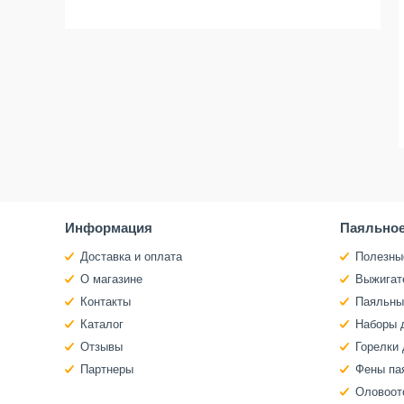
Информация
Паяльное
Доставка и оплата
Полезны
О магазине
Выжигат
Контакты
Паяльны
Каталог
Наборы 
Отзывы
Горелки 
Партнеры
Фены па
Оловоот