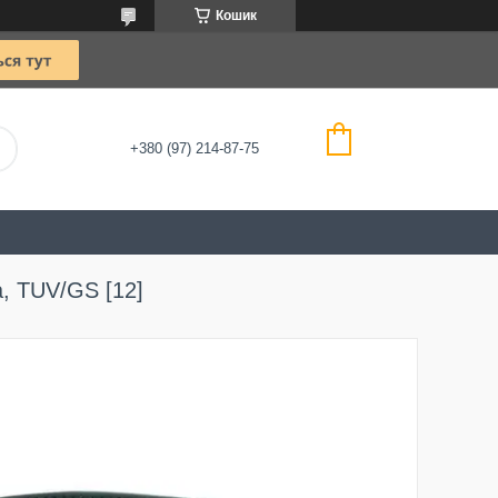
Кошик
+380 (97) 214-87-75
а, TUV/GS [12]