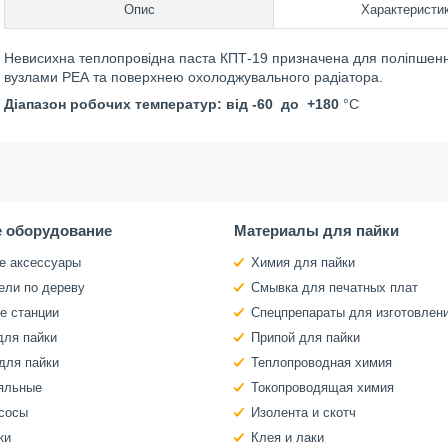
Опис
Характеристи
Невисихна теплопровідна паста КПТ-19 призначена для поліпшення
вузлами РЕА та поверхнею охолоджувального радіатора.
Діапазон робочих температур: від -60 до +180
°C
 оборудование
Материалы для пайки
е аксессуары
Химия для пайки
ели по дереву
Смывка для печатных плат
е станции
Спецпрепараты для изготовлен
для пайки
Припой для пайки
для пайки
Теплопроводная химия
яльные
Токопроводящая химия
сосы
Изолента и скотч
ки
Клея и лаки