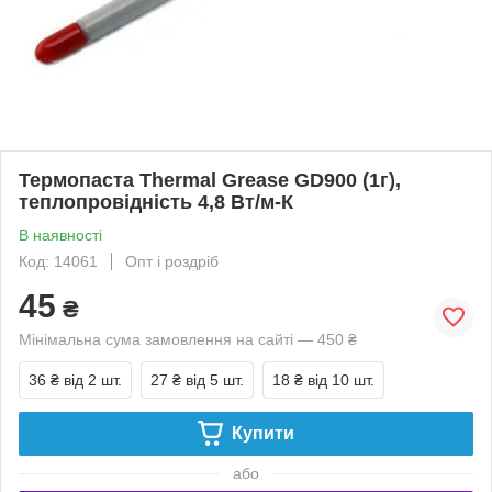
Термопаста Thermal Grease GD900 (1г),
теплопровідність 4,8 Вт/м-К
В наявності
Код: 14061
Опт і роздріб
45
₴
Мінімальна сума замовлення на сайті — 450 ₴
36 ₴
від 2 шт.
27 ₴
від 5 шт.
18 ₴
від 10 шт.
Купити
або