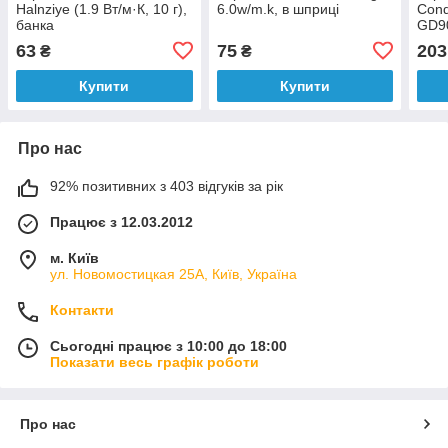
Halnziye (1.9 Вт/м·К, 10 г),
6.0w/m.k, в шприці
Cond
банка
GD90
шпр
63
75
203
₴
₴
Купити
Купити
Про нас
92% позитивних з 403 відгуків за рік
Працює з 12.03.2012
м. Київ
ул. Новомостицкая 25А, Київ, Україна
Контакти
Сьогодні працює з 10:00 до 18:00
Показати весь графік роботи
Про нас