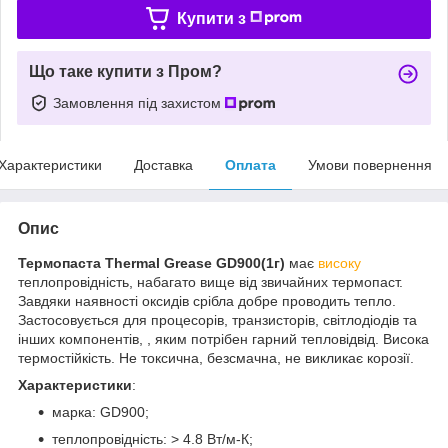
Купити з
Що таке купити з Пром?
Замовлення під захистом
Характеристики
Доставка
Оплата
Умови повернення
Опис
Термопаста Thermal Grease GD900(1г)
має
високу
теплопровідність, набагато вище від звичайних термопаст.
Завдяки наявності оксидів срібла добре проводить тепло.
Застосовується для процесорів, транзисторів, світлодіодів та
інших компонентів, , яким потрібен гарний тепловідвід. Висока
термостійкість. Не токсична, безсмачна, не викликає корозії.
Характеристики
:
марка: GD900;
теплопровідність: > 4.8 Вт/м-К;