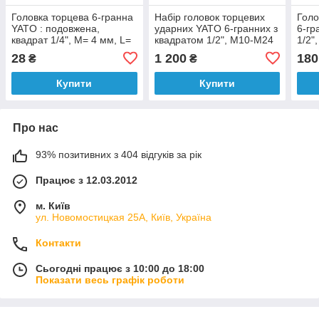
Головка торцева 6-гранна
Набір головок торцевих
Голо
YATO : подовжена,
ударних YATO 6-гранних з
6-гр
квадрат 1/4", М= 4 мм, L=
квадратом 1/2", M10-M24
1/2"
50 мм [24/240/480]
мм. 13 шт. [10]
[40/
28
1 200
180
₴
₴
Купити
Купити
Про нас
93% позитивних з 404 відгуків за рік
Працює з 12.03.2012
м. Київ
ул. Новомостицкая 25А, Київ, Україна
Контакти
Сьогодні працює з 10:00 до 18:00
Показати весь графік роботи