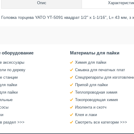
Опис
Характеристи
Головка торцева YATO YT-5091 квадрат 1/2" х 1-1/16", L= 43 мм, з
 оборудование
Материалы для пайки
е аксессуары
Химия для пайки
ели по дереву
Смывка для печатных плат
е станции
Спецпрепараты для изготовлен
для пайки
Припой для пайки
для пайки
Теплопроводная химия
яльные
Токопроводящая химия
сосы
Изолента и скотч
ки
Клея и лаки
 в раздел >>>
Смотреть все категории >>>