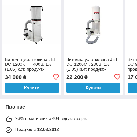
Витяжна устатковина JET
Витяжна устатковина JET
Витя
DC-1200K-T : 400В, 1,5
DC-1200M : 230В, 1,5
DC-9
(1.05) кВт; продукт.-
(1.05) кВт; продукт.-
прод
1200м³/год,
1200м³/год, порох.збір.
год,
34 000
22 200
17 
₴
₴
порох.збірV=150 л
V=150 л
Купити
Купити
Про нас
93% позитивних з 404 відгуків за рік
Працює з 12.03.2012