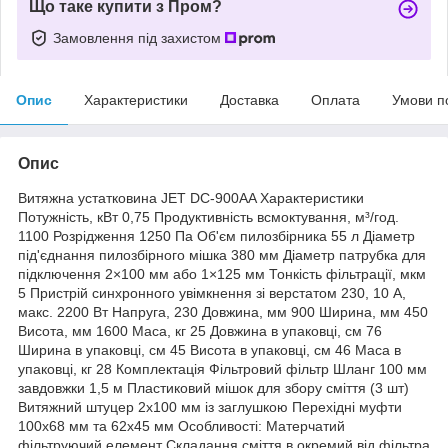
Що таке купити з Пром?
Замовлення під захистом
Опис
Характеристики
Доставка
Оплата
Умови п
Опис
Витяжна устатковина JET DC-900AA Характеристики
Потужність, кВт 0,75 Продуктивність всмоктування, м³/год.
1100 Розрідження 1250 Па Об'єм пилозбірника 55 л Діаметр
під'єднання пилозбірного мішка 380 мм Діаметр патрубка для
підключення 2×100 мм або 1×125 мм Тонкість фільтрації, мкм
5 Пристрій синхронного увімкнення зі верстатом 230, 10 А,
макс. 2200 Вт Напруга, 230 Довжина, мм 900 Ширина, мм 450
Висота, мм 1600 Маса, кг 25 Довжина в упаковці, см 76
Ширина в упаковці, см 45 Висота в упаковці, см 46 Маса в
упаковці, кг 28 Комплектація Фільтровий фільтр Шланг 100 мм
завдовжки 1,5 м Пластиковий мішок для збору сміття (3 шт)
Витяжний штуцер 2х100 мм із заглушкою Перехідні муфти
100х68 мм та 62х45 мм Особливості: Матерчатий
фільтруючий елемент Складання сміття в окремий від фільтра