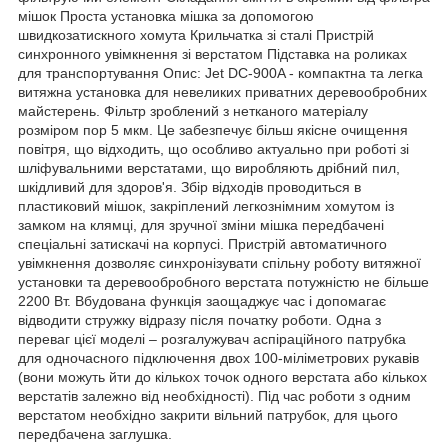
мішок Проста установка мішка за допомогою
швидкозатискного хомута Крильчатка зі сталі Пристрій
синхронного увімкнення зі верстатом Підставка на роликах
для транспортування Опис: Jet DC-900A - компактна та легка
витяжна установка для невеликих приватних деревообробних
майстерень. Фільтр зроблений з нетканого матеріалу
розміром пор 5 мкм. Це забезпечує більш якісне очищення
повітря, що відходить, що особливо актуально при роботі зі
шліфувальними верстатами, що виробляють дрібний пил,
шкідливий для здоров'я. Збір відходів проводиться в
пластиковий мішок, закріплений легкознімним хомутом із
замком на клямці, для зручної зміни мішка передбачені
спеціальні затискачі на корпусі. Пристрій автоматичного
увімкнення дозволяє синхронізувати спільну роботу витяжної
установки та деревообробного верстата потужністю не більше
2200 Вт. Вбудована функція заощаджує час і допомагає
відводити стружку відразу після початку роботи. Одна з
переваг цієї моделі – розгалужувач аспіраційного патрубка
для одночасного підключення двох 100-міліметрових рукавів
(вони можуть йти до кількох точок одного верстата або кількох
верстатів залежно від необхідності). Під час роботи з одним
верстатом необхідно закрити вільний патрубок, для цього
передбачена заглушка.