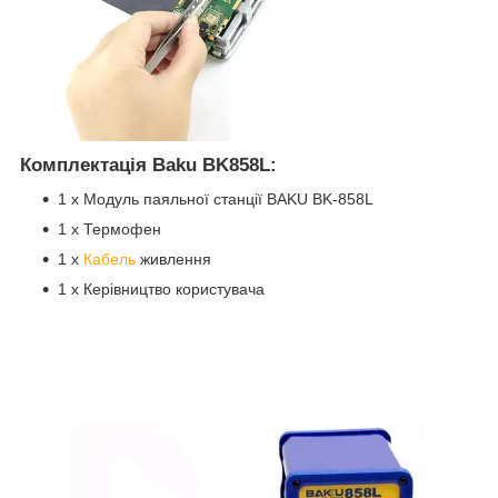
Комплектація
Baku BK858L:
1 x Модуль паяльної станції BAKU BK-858L
1 х Термофен
1 х
Кабель
живлення
1 х Керівництво користувача