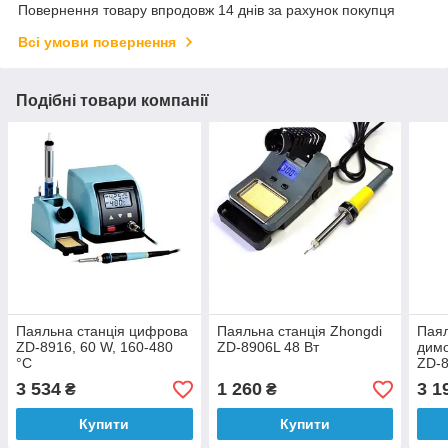
Повернення товару впродовж 14 днів за рахунок покупця
Всі умови повернення
Подібні товари компанії
Паяльна станція цифрова
Паяльна станція Zhongdi
Паял
ZD-8916, 60 W, 160-480
ZD-8906L 48 Вт
димо
°C
ZD-
3 534
1 260
3 1
₴
₴
Купити
Купити