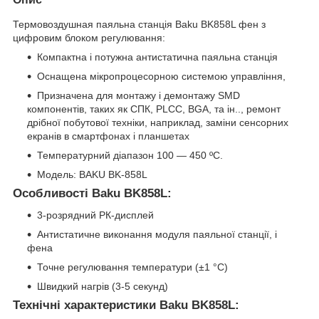
Термовоздушная паяльна станція Baku BK858L фен з
цифровим блоком регулювання:
Компактна і потужна антистатична паяльна станція
Оснащена мікропроцесорною системою управління,
Призначена для монтажу і демонтажу SMD
компонентів, таких як СПК, PLCC, BGA, та ін.., ремонт
дрібної побутової техніки, наприклад, заміни сенсорних
екранів в смартфонах і планшетах
Температурний діапазон 100 ― 450 ºC.
Модель: BAKU BK-858L
Особливості
Baku BK858L:
3-розрядний РК-дисплей
Антистатичне виконання модуля паяльної станції, і
фена
Точне регулювання температури (±1 °C)
Швидкий нагрів (3-5 секунд)
Технічні характеристики
Baku BK858L: