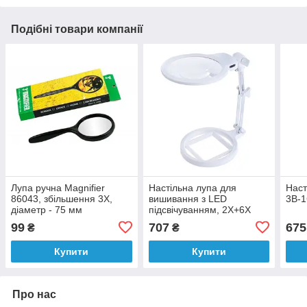
Подібні товари компанії
Лупа ручна Magnifier
Настільна лупа для
Наст
86043, збільшення 3X,
вишивання з LED
3B-
діаметр - 75 мм
підсвічуванням, 2X+6X
збільшення, діаметр
99
707
675
₴
₴
130+25 мм, Magnifier 3B-
1A
Купити
Купити
Про нас