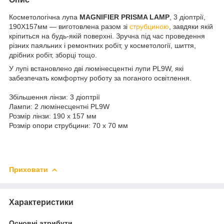
Косметологічна лупа
MAGNIFIER PRISMA LAMP
, 3 діоптрії,
190X157мм — виготовлена разом зі
струбциною
, завдяки якій
кріпиться на будь-якій поверхні. Зручна під час проведення
різних паяльних і ремонтних робіт, у косметології, шиття,
дрібних робіт, зборці тощо.
У лупі встановлено дві люмінесцентні лупи PL9W, які
забезпечать комфортну роботу за поганого освітлення.
Збільшення лінзи: 3 діоптрії
Лампи: 2 люмінесцентні
PL9W
Розмір лінзи: 190 х 157 мм
Розмір опори струбцини: 70 х 70 мм
Приховати
Характеристики
Основні атрибути