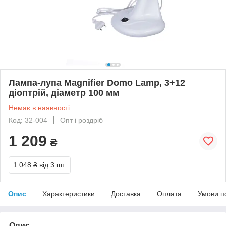
Лампа-лупа Magnifier Domo Lamp, 3+12
діоптрій, діаметр 100 мм
Немає в наявності
Код: 32-004
Опт і роздріб
1 209
₴
1 048 ₴
від 3 шт.
Опис
Характеристики
Доставка
Оплата
Умови п
Опис