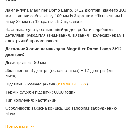
Лампа-лупа Magnifier Domo Lamp, 3+12 діоптрій, діаметр 100
мм — являє собою лінзу 100 мм із 3 кратним збільшенням і
лінзу 22 мм на 12 крат із LED-підсвіткою.
Настільна лупа ідеально підійде для роботи з дрібними
деталями, рукоділля (вишивання, в'язання), колекціонерам і
електричній промисловості.
Детальний опис лампи-лупи Magnifier Domo Lamp 3+12
діоптрій:
Діаметр лінзи: 90 мм
Збільшення: 3 діоптрії (основна лінза) + 12 діоптрій (міні-
лінза)
Підсвітка: Люмінесцентна
(
лампа T4 12W
)
Термін служби підсвітки: 6000 годин
Тип кріплення: настільний
Особливості: захисна кришка, що запобігає забрудненню
лінзи
Приховати