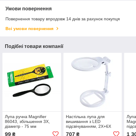
Умови повернення
Повернення товару впродовж 14 днів за рахунок покупця
Всі умови повернення
Подібні товари компанії
Лупа ручна Magnifier
Настільна лупа для
Лупа
86043, збільшення 3X,
вишивання з LED
Magn
діаметр - 75 мм
підсвічуванням, 2X+6X
підс
збільшення, діаметр
22 м
99
707
1 3
₴
₴
130+25 мм, Magnifier 3B-