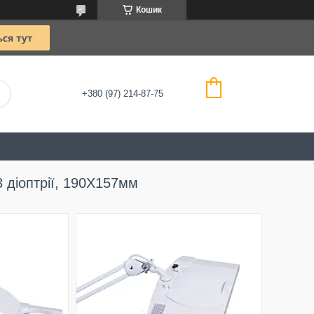
Кошик
+380 (97) 214-87-75
 діоптрії, 190X157мм