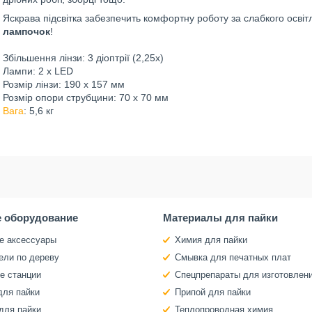
Яскрава підсвітка забезпечить комфортну роботу за слабкого освіт
лампочок
!
Збільшення лінзи: 3 діоптрії (2,25x)
Лампи: 2 х LED
Розмір лінзи: 190 х 157 мм
Розмір опори струбцини: 70 х 70 мм
Вага
: 5,6 кг
 оборудование
Материалы для пайки
е аксессуары
Химия для пайки
ели по дереву
Смывка для печатных плат
е станции
Спецпрепараты для изготовлен
для пайки
Припой для пайки
для пайки
Теплопроводная химия