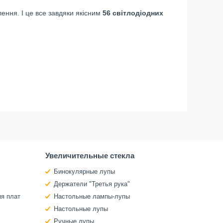
лення. І це все завдяки якісним
56 світлодіодних
Увеличительные стекла
Бинокулярные лупы
Держатели "Третья рука"
ия плат
Настольные лампы-лупы
Настольные лупы
Ручные лупы