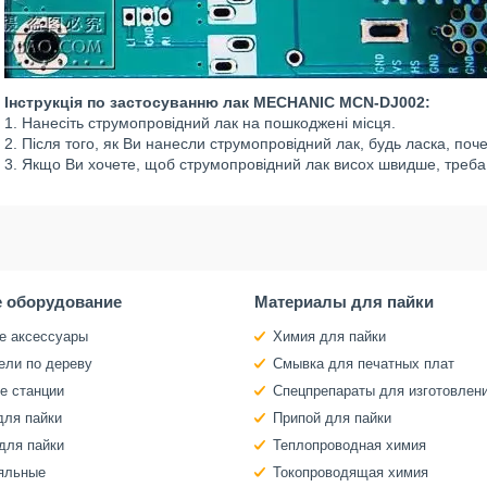
Інструкція по застосуванню лак MECHANIC MCN-DJ002:
1. Нанесіть струмопровідний лак на пошкоджені місця.
2. Після того, як Ви нанесли струмопровідний лак, будь ласка, поч
3. Якщо Ви хочете, щоб струмопровідний лак висох швидше, треба
 оборудование
Материалы для пайки
е аксессуары
Химия для пайки
ели по дереву
Смывка для печатных плат
е станции
Спецпрепараты для изготовлен
для пайки
Припой для пайки
для пайки
Теплопроводная химия
яльные
Токопроводящая химия