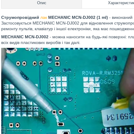
Опис
Характеристи
Струмопровідний
лак
MECHANIC MCN-DJ002 (1 ml)
- виконаний 
Застосовується MECHANIC MCN-DJ002 для відновлення струмопров
ремонту пультів, клавіатур і іншої електроніки, яка має пошкоджен
MECHANIC MCN-DJ002
- можна наносити на будь-які поверхні: плат
всіх видів пластикових виробів і так далі.