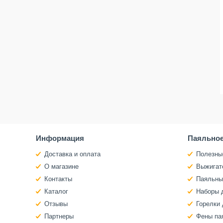
Информация
Паяльное
Доставка и оплата
Полезны
О магазине
Выжигат
Контакты
Паяльны
Каталог
Наборы 
Отзывы
Горелки 
Партнеры
Фены па