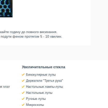
екайте годину до повного висихання.
 подути феном протягом 5 - 10 хвилин.
Увеличительные стекла
Бинокулярные лупы
Держатели "Третья рука"
ия плат
Настольные лампы-лупы
Настольные лупы
Ручные лупы
Микроскопы