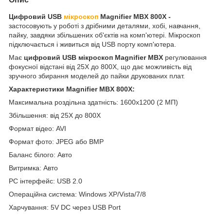
Цифровий USB
мікроскоп
Magnifier MBX 800X -
застосовують у роботі з дрібними деталями, хобі, навчання,
пайку, завдяки збільшених об'єктів на комп'ютері. Мікроскоп
підключається і живиться від USB порту комп'ютера.
Має
цифровий USB мікроскоп Magnifier MBX
регулювання
фокусної відстані від 25Х до 800X, що дає можливість від
зручного збирання моделей до пайки друкованих плат.
Характеристики Magnifier MBX 800X:
Максимальна роздільна здатність: 1600x1200 (2 МП)
Збільшення: від 25Х до 800X
Формат відео: AVI
Формат фото: JPEG або BMP
Баланс білого: Авто
Витримка: Авто
PC інтерфейс: USB 2.0
Операційна система: Windows XP/Vista/7/8
Харчування: 5V DC через USB Port