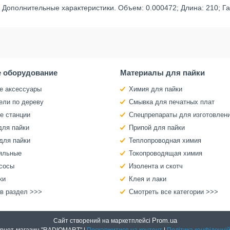
Дополнительные характеристики. Объем: 0.000472; Длина: 210; Га
 оборудование
Материалы для пайки
е аксессуары
Химия для пайки
ели по дереву
Смывка для печатных плат
е станции
Спецпрепараты для изготовлен
для пайки
Припой для пайки
для пайки
Теплопроводная химия
яльные
Токопроводящая химия
сосы
Изолента и скотч
ки
Клея и лаки
 в раздел >>>
Смотреть все категории >>>
Prom.ua
Сайт створений на маркетплейсі