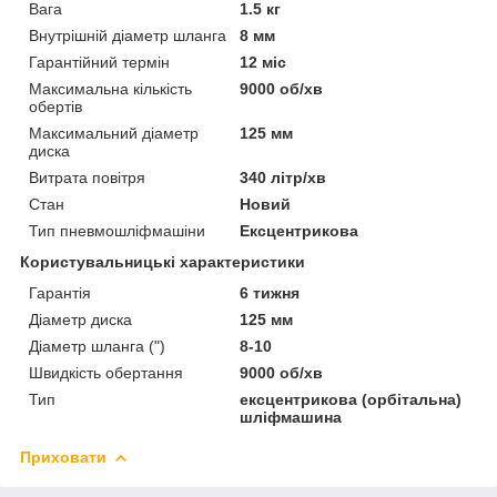
Вага
1.5 кг
Внутрішній діаметр шланга
8 мм
Гарантійний термін
12 міс
Максимальна кількість
9000 об/хв
обертів
Максимальний діаметр
125 мм
диска
Витрата повітря
340 літр/хв
Стан
Новий
Тип пневмошліфмашіни
Ексцентрикова
Користувальницькі характеристики
Гарантія
6 тижня
Діаметр диска
125 мм
Діаметр шланга (")
8-10
Швидкість обертання
9000 об/хв
Тип
ексцентрикова (орбітальна)
шліфмашина
Приховати