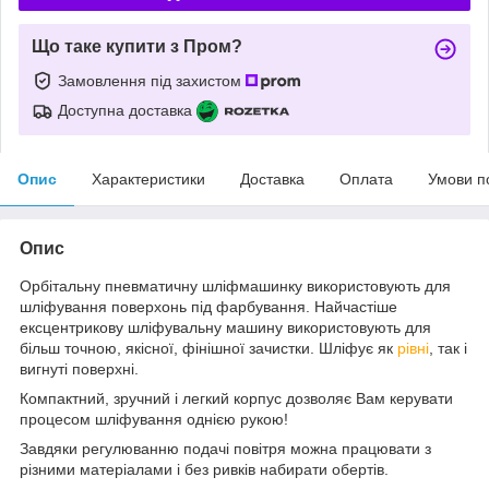
Що таке купити з Пром?
Замовлення під захистом
Доступна доставка
Опис
Характеристики
Доставка
Оплата
Умови п
Опис
Орбітальну пневматичну шліфмашинку використовують для
шліфування поверхонь під фарбування. Найчастіше
ексцентрикову шліфувальну машину використовують для
більш точною, якісної, фінішної зачистки. Шліфує як
рівні
, так і
вигнуті поверхні.
Компактний, зручний і легкий корпус дозволяє Вам керувати
процесом шліфування однією рукою!
Завдяки регулюванню подачі повітря можна працювати з
різними матеріалами і без ривків набирати обертів.