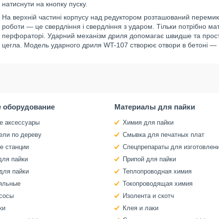
натиснути на кнопку пуску.
На верхній частині корпусу над редуктором розташований перемик
роботи — це свердління і свердління з ударом. Тільки потрібно мат
перфораторі. Ударний механізм дриля допомагає швидше та простіш
цегла. Модель ударного дриля WT-107 створює отвори в бетоні — 1
 оборудование
Материалы для пайки
е аксессуары
Химия для пайки
ели по дереву
Смывка для печатных плат
е станции
Спецпрепараты для изготовлен
для пайки
Припой для пайки
для пайки
Теплопроводная химия
яльные
Токопроводящая химия
сосы
Изолента и скотч
ки
Клея и лаки