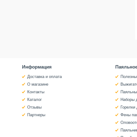
Информация
Паяльное
Доставка и оплата
Полезны
О магазине
Выжигат
Контакты
Паяльны
Каталог
Наборы 
Отзывы
Горелки 
Партнеры
Фены па
Оловоот
Паяльни