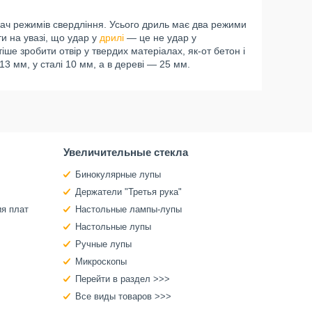
ач режимів свердління. Усього дриль має два режими
и на увазі, що удар у
дрилі
— це не удар у
е зробити отвір у твердих матеріалах, як-от бетон і
3 мм, у сталі 10 мм, а в дереві — 25 мм.
Увеличительные стекла
Бинокулярные лупы
Держатели "Третья рука"
ия плат
Настольные лампы-лупы
Настольные лупы
Ручные лупы
Микроскопы
Перейти в раздел >>>
Все виды товаров >>>