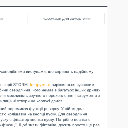
ки
Інформація для замовлення
усоподібними виступами, що сприяють надійному
ь серії STORM.
Інструмент
вирізняється сучасним
ини свердління, чого немає в багатьох інших дрилях
уючи можливість зручного перехоплення інструмента з
тиляційні отвори на корпусі дриля.
ний перемикач функції реверсу. У цій моделі
стю коліщатка на кнопці пуску. Для свердління
пуску є фіксатор кнопки пуску. Потрібно повністю
ю фіксації. Щоб зняти фіксацію, досить просто ще раз