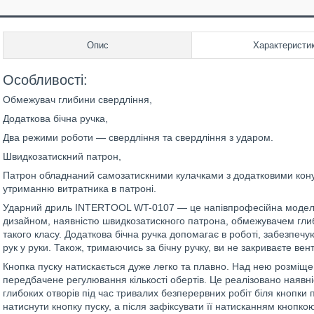
Опис
Характеристи
Особливості:
Обмежувач глибини свердління,
Додаткова бічна ручка,
Два режими роботи — свердління та свердління з ударом.
Швидкозатискний патрон,
Патрон обладнаний самозатискними кулачками з додатковими кон
утриманню витратника в патроні.
Ударний дриль INTERTOOL WT-0107 — це напівпрофесійна модел
дизайном, наявністю швидкозатискного патрона, обмежувачем глиб
такого класу. Додаткова бічна ручка допомагає в роботі, забезпеч
рук у руки. Також, тримаючись за бічну ручку, ви не закриваєте вен
Кнопка пуску натискається дуже легко та плавно. Над нею розміще
передбачене регулювання кількості обертів. Це реалізовано наявні
глибоких отворів під час тривалих безперервних робіт біля кнопки 
натиснути кнопку пуску, а після зафіксувати її натисканням кнопко