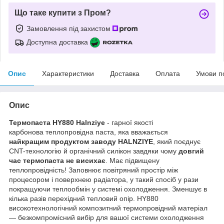
Що таке купити з Пром?
Замовлення під захистом
Доступна доставка
Опис
Характеристики
Доставка
Оплата
Умови п
Опис
Термопаста HY880 Halnziye
- гарної якості
карбонова теплопровідна паста, яка вважається
найкращим продуктом заводу HALNZIYE
, який поєднує
CNT-технологію й органічний силікон завдяки чому
довгий
час термопаста не висихає
. Має підвищену
теплопровідність! Заповнює повітряний простір між
процесором і поверхнею радіатора, у такий спосіб у рази
покращуючи теплообмін у системі охолодження. Зменшує в
кілька разів перехідний тепловий опір. HY880
високотехнологічний композитний термопровідний матеріал
— безкомпромісний вибір для вашої системи охолодження