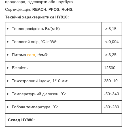
процесора, відеокарти або ноутбука.
Сертифікація:
REACH, PFOS, RoHS.
Технічні характеристики HY810:
Теплопровідність Вт/(м·К):
> 5,15
Тепловий опір, ºC-in²/W:
< 0,004
Питома
вага
, г/см3:
> 3,25
В'язкість:
12500
Тиксотропний індекс, 1/10 мм:
280±10
Температурний діапазон, ºC:
-50~340
Робоча температура, ºC:
-30~280
Склад HY880: