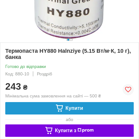
Термопаста HY880 Halnziye (5.15 Вт/м·К, 10 г),
банка
Готово до відправки
Код: 880-10
Роздріб
243
₴
Мінімальна сума замовлення на сайті — 500 ₴
Купити
або
Купити з