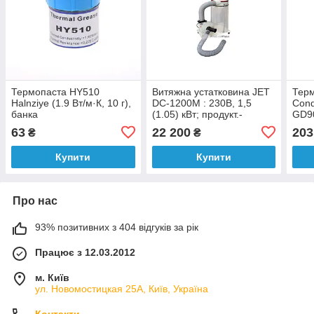
Термопаста HY510
Витяжна устатковина JET
Терм
Halnziye (1.9 Вт/м·К, 10 г),
DC-1200M : 230В, 1,5
Cond
банка
(1.05) кВт; продукт.-
GD90
1200м³/год, порох.збір.
шпр
63
22 200
203
₴
₴
V=150 л
Купити
Купити
Про нас
93% позитивних з 404 відгуків за рік
Працює з 12.03.2012
м. Київ
ул. Новомостицкая 25А, Київ, Україна
Контакти