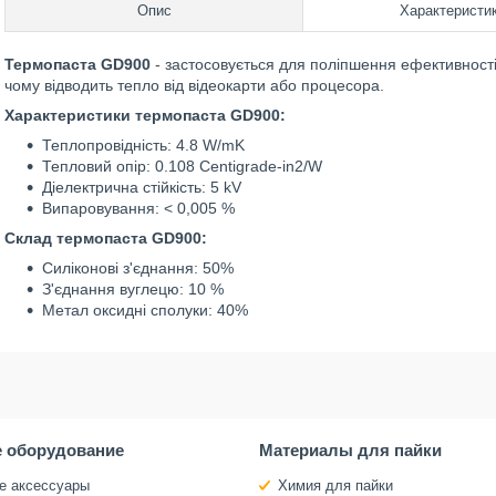
Опис
Характеристи
Термопаста GD900
- застосовується для поліпшення ефективност
чому відводить тепло від відеокарти або процесора.
Характеристики термопаста GD900:
Теплопровідність: 4.8 W/mK
Тепловий опір: 0.108 Centigrade-in2/W
Діелектрична стійкість: 5 kV
Випаровування: < 0,005 %
Склад термопаста GD900:
Силіконові з'єднання: 50%
З'єднання вуглецю: 10 %
Метал оксидні сполуки: 40%
 оборудование
Материалы для пайки
е аксессуары
Химия для пайки