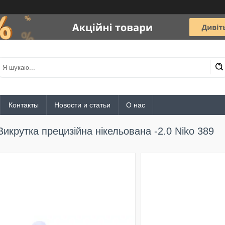
Контакты
Новости и статьи
О нас
Викрутка прецизійна нікельована -2.0 Niko 389