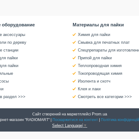
 оборудование
Материалы для пайки
е аксессуары
Химия для пайки
ели по дереву
Смывка для печатных плат
е станции
Спецпрепараты для изготовлен
для пайки
Припой для пайки
для пайки
Теплопроводная химия
яльные
Токопроводящая химия
сосы
Изолента и скотч
ки
Клея и лаки
 в раздел >>>
Смотреть все категории >>>
Prom.ua
Сайт створений на маркетплейсі
Интернет-магазин "RADIOMART" |
Поскаржитися на контент
|
Політика конфіденцій
Select Language
▼