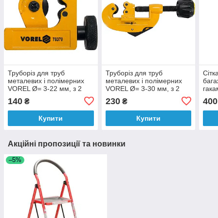
Труборіз для труб
Труборіз для труб
Сітк
металевих і полімерних
металевих і полімерних
бага
VOREL Ø= 3-22 мм, з 2
VOREL Ø= 3-30 мм, з 2
гака
ролик. різцями 16х6х5 мм
ролик. різцями 18х 3х 5
30 с
140
230
400
₴
₴
[25/100]
мм [25/100]
Купити
Купити
Акційні пропозиції та новинки
–5%