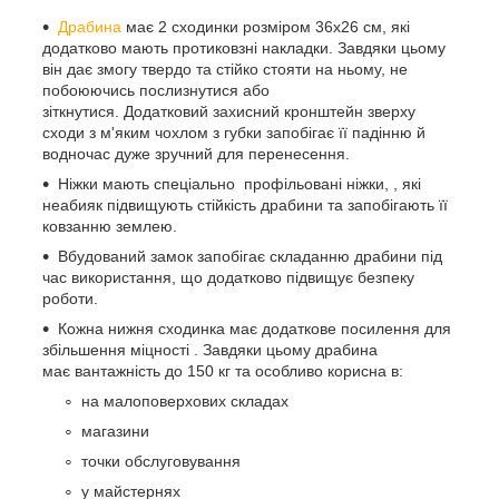
Драбина
має 2 сходинки розміром 36х26 см, які
додатково мають протиковзні накладки. Завдяки цьому
він дає змогу твердо та стійко стояти на ньому, не
побоюючись послизнутися або
зіткнутися. Додатковий захисний кронштейн зверху
сходи з м'яким чохлом з губки запобігає її падінню й
водночас дуже зручний для перенесення.
Ніжки мають спеціально профільовані ніжки, , які
неабияк підвищують стійкість драбини та запобігають її
ковзанню землею.
Вбудований замок запобігає складанню драбини під
час використання, що додатково підвищує безпеку
роботи.
Кожна нижня сходинка має додаткове посилення для
збільшення міцності . Завдяки цьому драбина
має вантажність до 150 кг та особливо корисна в:
на малоповерхових складах
магазини
точки обслуговування
у майстернях