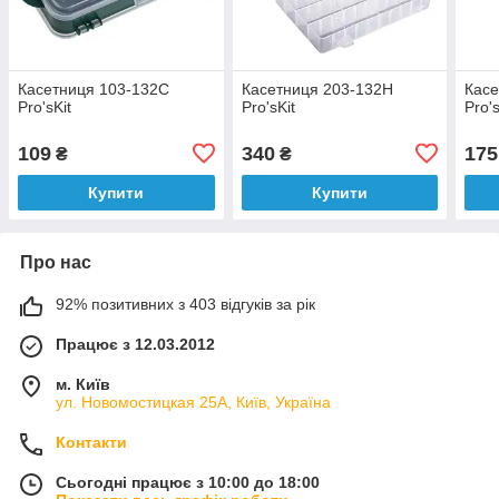
Касетниця 103-132C
Касетниця 203-132H
Касе
Pro'sKit
Pro'sKit
Pro's
109
340
175
₴
₴
Купити
Купити
Про нас
92% позитивних з 403 відгуків за рік
Працює з 12.03.2012
м. Київ
ул. Новомостицкая 25А, Київ, Україна
Контакти
Сьогодні працює з 10:00 до 18:00