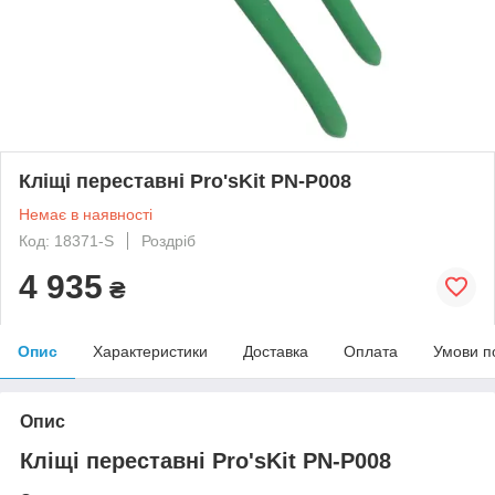
Кліщі переставні Pro'sKit PN-P008
Немає в наявності
Код: 18371-S
Роздріб
4 935
₴
Опис
Характеристики
Доставка
Оплата
Умови п
Опис
Кліщі переставні Pro'sKit PN-P008