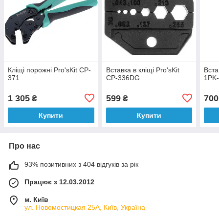
Кліщі порожні Pro'sKit CP-
Вставка в кліщі Pro'sKit
Вста
371
CP-336DG
1PK
1 305
599
700
₴
₴
Купити
Купити
Про нас
93% позитивних з 404 відгуків за рік
Працює з 12.03.2012
м. Київ
ул. Новомостицкая 25А, Київ, Україна