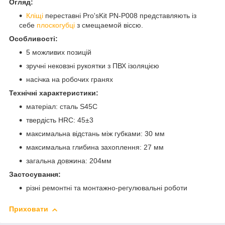
Огляд:
Кліщі
переставні Pro'sKit PN-P008 представляють із
себе
плоскогубці
з смещаемой віссю.
Особливості:
5 можливих позицій
зручні нековзні рукоятки з ПВХ ізоляцією
насічка на робочих гранях
Технічні характеристики:
матеріал: сталь S45C
твердість HRC: 45±3
максимальна відстань між губками: 30 мм
максимальна глибина захоплення: 27 мм
загальна довжина: 204мм
Застосування:
різні ремонтні та монтажно-регулювальні роботи
Приховати