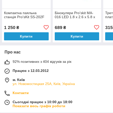
Компактна паяльна
Бінокуляри Pro'skit MA-
Трет
станція Pro'sKit SS-202F
016 LED 1.8 x 2.6 x 5.8 x
плат
1 250
689
315
₴
₴
Купити
Купити
Про нас
92% позитивних з 404 відгуків за рік
Працює з 12.03.2012
м. Київ
ул. Новомостицкая 25А, Київ, Україна
Контакти
Сьогодні працює з 10:00 до 18:00
Показати весь графік роботи