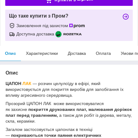
Що таке купити з Пром?
Замовлення під захистом
Доступна доставка
Опис
Характеристики
Доставка
Оплата
Умови п
Опис
ЦАПОН
ЛАК
— розчин целулоїду в ефірі, який
використовується для покриття виробів для запобігання їх
впливу агресивного середовища.
Прозорий ЦАПОН ЛАК може використовуватися
як захисне
покриття друкованих плат, малювання доріжок
плат перед травленням,
а також для робіт із дерева, металу,
скла, кераміки.
Загалом застосовується цапонлак в техніці
—
покриваються точки паяння електричних