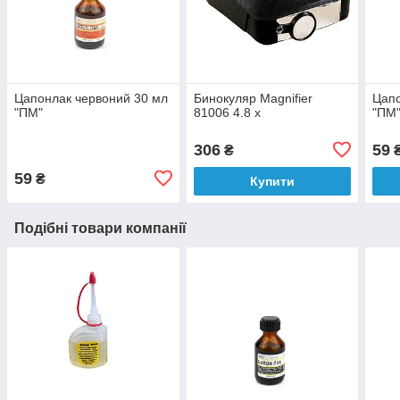
Цапонлак червоний 30 мл
Бинокуляр Magnifier
Цапо
"ПМ"
81006 4.8 x
"ПМ
306
59
₴
59
₴
Купити
Подібні товари компанії