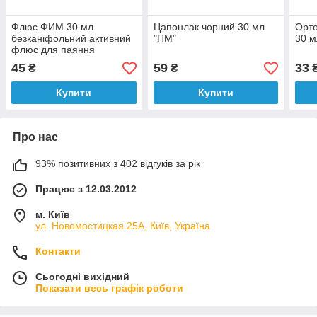
Флюс ФИМ 30 мл
Цапонлак чорний 30 мл
Орт
безканіфольний активний
"ПМ"
30 м
флюс для паяння
конструкційних і
45
59
33
₴
₴
корозінно-стійких сталей
Купити
Купити
Про нас
93% позитивних з 402 відгуків за рік
Працює з 12.03.2012
м. Київ
ул. Новомостицкая 25А, Київ, Україна
Контакти
Сьогодні вихідний
Показати весь графік роботи