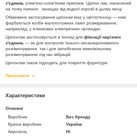
з'єднань
олив'яно-олов'яним припоєм. Цапон лак, нанесений
на точку паяння, захищає від водної корозії в цьому місці.
Обмежене застосування цапонак має у світлотехніці — ним
фарбуються колби малопотужних ламп розжарювання,
наприклад, у ялинкових електричних гірляндах.
Цапонлак застосовується в техніці для
фіксації нарізних
з'єднань
— як для контролю їхнього несанкціонованого
розгвинчування, так і для запобігання мимовільному
розгвинчуванню під час вібрацій.
Цапонлак також підходить для покриття фурнітури.
Приховати
Характеристики
Основні
Виробник
Без бренду
Країна виробник
Україна
Аерозоль
Ні