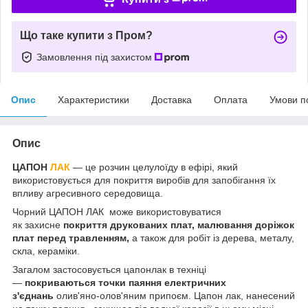
Що таке купити з Пром?
Замовлення під захистом
Опис
Характеристики
Доставка
Оплата
Умови п
Опис
ЦАПОН
ЛАК
— це розчин целулоїду в ефірі, який
використовується для покриття виробів для запобігання їх
впливу агресивного середовища.
Чорний ЦАПОН ЛАК може використовуватися
як захисне
покриття друкованих плат, малювання доріжок
плат перед травленням,
а також для робіт із дерева, металу,
скла, кераміки.
Загалом застосовується цапонлак в техніці
—
покриваються точки паяння електричних
з'єднань
олив'яно-олов'яним припоєм. Цапон лак, нанесений