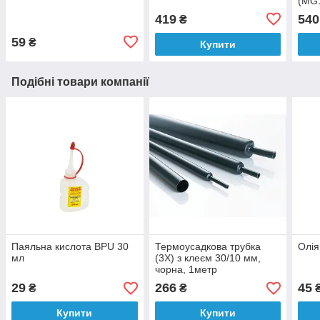
(MG
419
540
₴
59
₴
Купити
Подібні товари компанії
Паяльна кислота BPU 30
Термоусадкова трубка
Олія
мл
(3X) з клеєм 30/10 мм,
чорна, 1метр
29
266
45
₴
₴
Купити
Купити