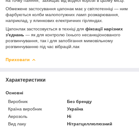
на точку паяння, захищає від водної корозії в цьому місці.
Обмежене застосування цапонак має у світлотехніці — ним
фарбуються колби малопотужних ламп розжарювання,
наприклад, у ялинкових електричних гірляндах.
Цапонлак застосовується в техніці для
фіксації нарізних
з'єднань
— як для контролю їхнього несанкціонованого
розгвинчування, так і для запобігання мимовільному
розгвинчуванню під час вібрацій.лак
Приховати
Характеристики
Основні
Виробник
Без бренду
Країна виробник
Україна
Аерозоль
Ні
Вид лаку
Нітратцеллюлюзний