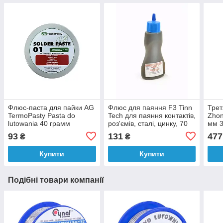
Флюс-паста для пайки AG
Флюс для паяння F3 Tinn
Трет
TermoPasty Pasta do
Tech для паяння контактів,
Zhon
lutowania 40 грамм
роз'ємів, сталі, цинку, 70
мм 3
мл
93
131
477
₴
₴
Купити
Купити
Подібні товари компанії