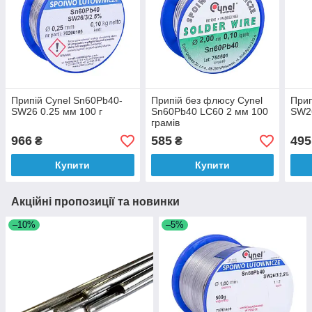
Припій Cynel Sn60Pb40-
Припій без флюсу Cynel
Прип
SW26 0.25 мм 100 г
Sn60Pb40 LC60 2 мм 100
SW26
грамів
966
585
495
₴
₴
Купити
Купити
Акційні пропозиції та новинки
–10%
–5%