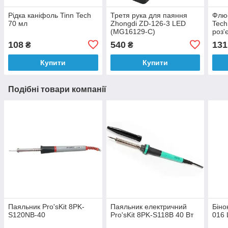
Рідка каніфоль Tinn Tech
Третя рука для паяння
Флюс
70 мл
Zhongdi ZD-126-3 LED
Tech
(MG16129-С)
роз'
мл
108
540
131
₴
₴
Купити
Купити
Подібні товари компанії
Паяльник Pro'sKit 8PK-
Паяльник електричний
Біно
S120NB-40
Pro'sKit 8PK-S118B 40 Вт
016 