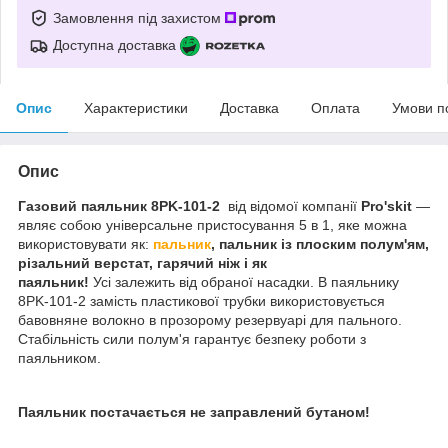
Замовлення під захистом
Доступна доставка
Опис
Характеристики
Доставка
Оплата
Умови п
Опис
Газовий паяльник 8PK-101-2
від відомої компанії
Pro'skit
—
являє собою універсальне пристосування 5 в 1, яке можна
використовувати як:
пальник
, пальник із плоским полум'ям,
різальний верстат, гарячий ніж і як
паяльник!
Усі залежить від обраної насадки. В паяльнику
8PK-101-2 замість пластикової трубки використовується
бавовняне волокно в прозорому резервуарі для пального.
Стабільність сили полум'я гарантує безпеку роботи з
паяльником.
Паяльник постачається не заправлений бутаном!