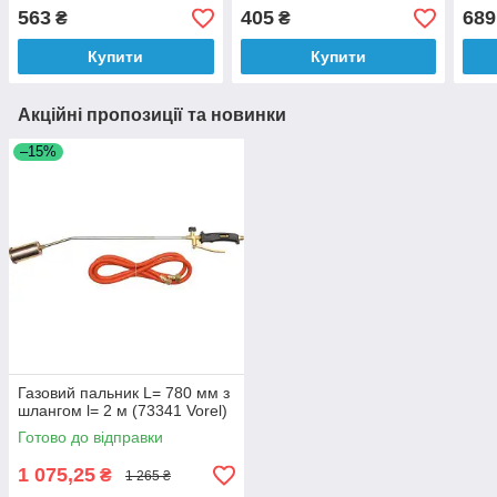
563
405
689
₴
₴
Купити
Купити
Акційні пропозиції та новинки
–15%
Газовий пальник L= 780 мм з
шлангом l= 2 м (73341 Vorel)
Готово до відправки
1 075,25
₴
1 265 ₴