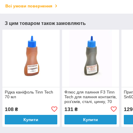
Всі умови повернення
З цим товаром також замовляють
Рідка каніфоль Tinn Tech
Флюс для паяння F3 Tinn
Прип
70 мл
Tech для паяння контактів,
Sn6
роз'ємів, сталі, цинку, 70
мл
108
131
129
₴
₴
Купити
Купити