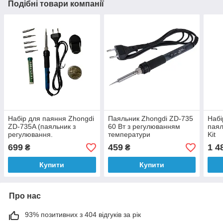
Подібні товари компанії
Набір для паяння Zhongdi
Паяльник Zhongdi ZD-735
Набі
ZD-735A (паяльник з
60 Вт з регулюванням
паял
регулювання.
температури
Kit
температури, підставка, 5
699
459
1 4
₴
₴
наконечників, припій,
стружка)
Купити
Купити
Про нас
93% позитивних з 404 відгуків за рік