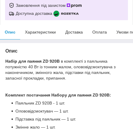
Замовлення під захистом
Доступна доставка
Опис
Характеристики
Доставка
Оплата
Умови п
Опис
Набір для паяння ZD 920B
в комплекті з паяльника
потужністю 40 Вт із тонким жалом, олововідсмоктувача з
наконечником, змінного жала, підставки під паяльник,
запасної прокладки, припання.
Комплект постачання Набору для паяння
ZD 920B
:
Паяльник ZD 920B - 1 шт.
Олововідсмоктувач — 1 шт.
Підставка під паяльник — 1 шт.
Змінне жало — 1 шт.