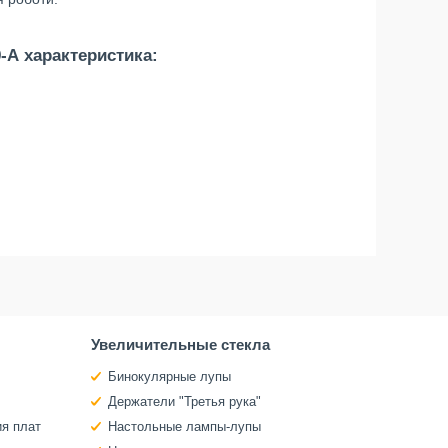
-A характеристика:
Увеличительные стекла
Бинокулярные лупы
Держатели "Третья рука"
ия плат
Настольные лампы-лупы