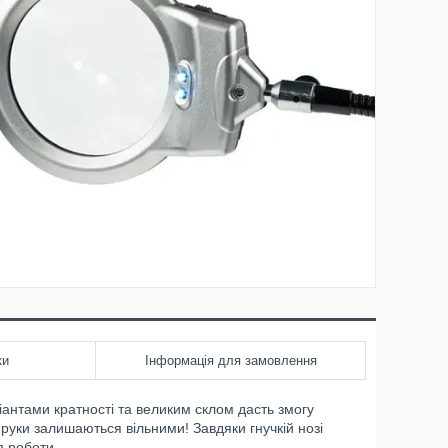
ки
Інформація для замовлення
іантами кратності та великим склом дасть змогу
 руки залишаються вільними! Завдяки гнучкій нозі
я роботи.