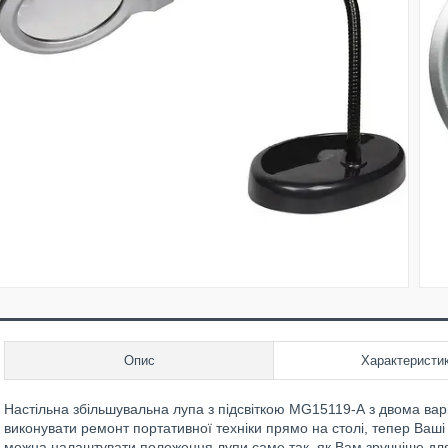
Опис
Характеристи
Настільна збільшувальна лупа з підсвіткою MG15119-A з двома вар
виконувати ремонт портативної техніки прямо на столі, тепер Ваші
можна налаштувати положення лупи саме так, як Вам зручніше дл