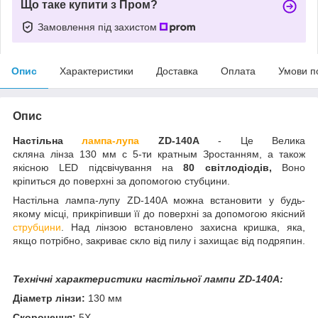
Що таке купити з Пром?
Замовлення під захистом
Опис
Характеристики
Доставка
Оплата
Умови п
Опис
Настільна
лампа-лупа
ZD-140A
- Це Велика
скляна лінза 130 мм с 5-ти кратным Зростанням, а також
якісною LED підсвічування на
80 світлодіодів,
Воно
кріпиться до поверхні за допомогою стубцини.
Настільна лампа-лупу ZD-140A можна встановити у будь-
якому місці, прикріпивши її до поверхні за допомогою якісний
струбцини
. Над лінзою встановлено захисна кришка, яка,
якщо потрібно, закриває скло від пилу і захищає від подряпин.
Технічні характеристики настільної лампи ZD-140A:
Діаметр лінзи:
130 мм
Скорочення:
5X