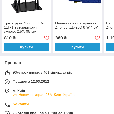
Третя рука Zhongdi ZD-
Паяльник на батарейках
Наст
11P-1 з ліхтариком і
Zhongdi ZD-20D 8 W 4.5V
Zhon
лупою, 2.5X, 95 мм
810
360
1 1
₴
₴
Купити
Купити
Про нас
93% позитивних з 401 відгука за рік
Працює з 12.03.2012
м. Київ
ул. Новомостицкая 25А, Київ, Україна
Контакти
Сьогодні працює з 10:00 до 18:00