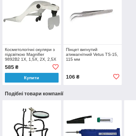
Косметологічні окуляри з
Пінцет вигнутий
підсвіткою Magnifier
атимагнітний Vetus TS-15,
9892B2 1Х, 1,5Х, 2Х, 2,5Х
115 мм
3,5Х
585
₴
106
₴
Купити
Подібні товари компанії