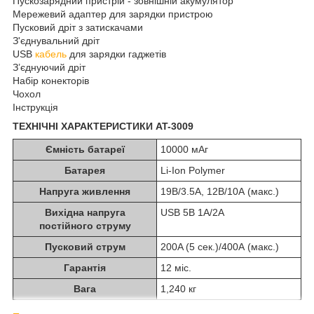
Пускозарядний пристрій - зовнішній акумулятор
Мережевий адаптер для зарядки пристрою
Пусковий дріт з затискачами
З'єднувальний дріт
USB
кабель
для зарядки гаджетів
З’єднуючий дріт
Набір конекторів
Чохол
Інструкція
ТЕХНІЧНІ ХАРАКТЕРИСТИКИ AT-3009
Ємність батареї
10000 мАг
Батарея
Li-Ion Polymer
Напруга живлення
19В/3.5А, 12В/10А (макс.)
Вихідна напруга
USB 5В 1А/2А
постійного струму
Пусковий струм
200A (5 сек.)/400А (макс.)
Гарантія
12 міс.
Вага
1,240 кг