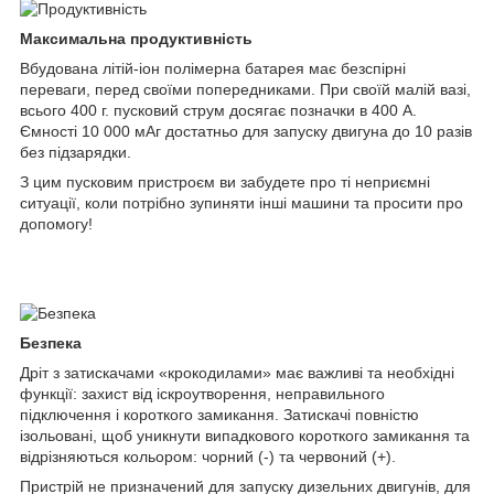
Максимальна продуктивність
Вбудована літій-іон полімерна батарея має безспірні
переваги, перед своїми попередниками. При своїй малій вазі,
всього 400 г. пусковий струм досягає позначки в 400 А.
Ємності 10 000 мАг достатньо для запуску двигуна до 10 разів
без підзарядки.
З цим пусковим пристроєм ви забудете про ті неприємні
ситуації, коли потрібно зупиняти інші машини та просити про
допомогу!
Безпека
Дріт з затискачами «крокодилами» має важливі та необхідні
функції: захист від іскроутворення, неправильного
підключення і короткого замикання. Затискачі повністю
ізольовані, щоб уникнути випадкового короткого замикання та
відрізняються кольором: чорний (-) та червоний (+).
Пристрій не призначений для запуску дизельних двигунів, для