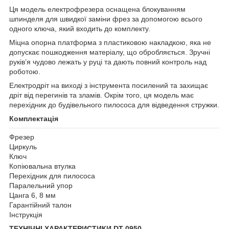
Ця модель електрофрезера оснащена блокуванням
шпинделя для швидкої заміни фрез за допомогою всього
одного ключа, який входить до комплекту.
Міцна опорна платформа з пластиковою накладкою, яка не
допускає пошкодження матеріалу, що обробляється. Зручні
руків’я чудово лежать у руці та дають повний контроль над
роботою.
Електродріт на виході з інструмента посилений та захищає
дріт від перегинів та зламів. Окрім того, ця модель має
перехідник до будівельного пилососа для відведення стружки.
Комплектація
Фрезер
Циркуль
Ключ
Копіювальна втулка
Перехідник для пилососа
Паралельний упор
Цанга 6, 8 мм
Гарантійний талон
Інструкція
ТЕХНІЧНІ ХАРАКТЕРИСТИКИ DT-0950