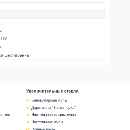
1
м
0106
м
вка шестигранна
Увеличительные стекла
Бинокулярные лупы
Держатели "Третья рука"
ия плат
Настольные лампы-лупы
Настольные лупы
Ручные лупы