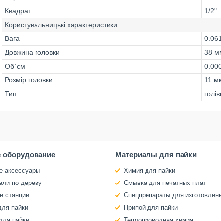
Квадрат
1/2"
Користувальницькі характеристики
Вага
0.06
Довжина головки
38 м
Об`єм
0.00
Розмір головки
11 м
Тип
голі
 оборудование
Материалы для пайки
е аксессуары
Химия для пайки
ели по дереву
Смывка для печатных плат
е станции
Спецпрепараты для изготовлен
для пайки
Припой для пайки
для пайки
Теплопроводная химия