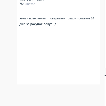
+380 (97) 214-87-
75
Київстар
повернення товару протягом 14
днів
за рахунок покупця