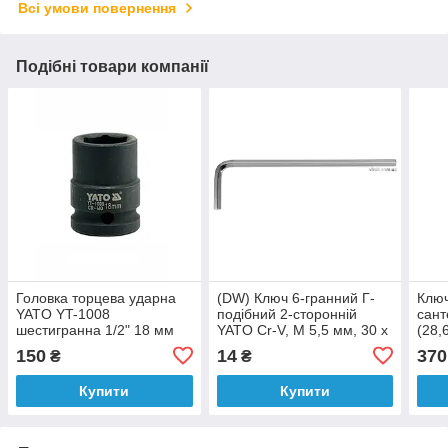
Всі умови повернення
Подібні товари компанії
Головка торцева ударна
(DW) Ключ 6-гранний Г-
Ключ
YATO YT-1008
подібний 2-сторонній
сант
шестигранна 1/2" 18 мм
YATO Cr-V, М 5,5 мм, 30 х
(28,
128 мм
150
14
370
₴
₴
Купити
Купити