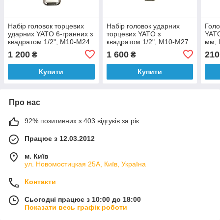
Набір головок торцевих
Набір головок ударних
Голо
ударних YATO 6-гранних з
торцевих YATO з
YATO
квадратом 1/2", M10-M24
квадратом 1/2", M10-M27
мм, 
мм. 13 шт. [10]
мм з подовжувачем, 11
алюм
1 200
1 600
210
₴
₴
Од. [10]
Купити
Купити
Про нас
92% позитивних з 403 відгуків за рік
Працює з 12.03.2012
м. Київ
ул. Новомостицкая 25А, Київ, Україна
Контакти
Сьогодні працює з 10:00 до 18:00
Показати весь графік роботи