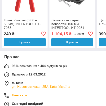
Кліщі обтискні (0,08 –
Лещата слюсарні
Щипц
5,0мм) INTERTOOL HT-
поворотні 100 мм
1PK
7053
INTERTOOL HT-0081
249
1 104,15
390
₴
₴
1 299 ₴
Купити
Купити
Про нас
93% позитивних з 404 відгуків за рік
Працює з 12.03.2012
м. Київ
ул. Новомостицкая 25А, Київ, Україна
Контакти
Сьогодні вихідний