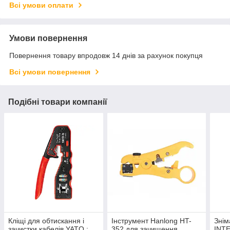
Всі умови оплати
Умови повернення
Повернення товару впродовж 14 днів за рахунок покупця
Всі умови повернення
Подібні товари компанії
Кліщі для обтискання і
Інструмент Hanlong HT-
Знім
зачистки кабелів YATO :
352 для зачищення
INT