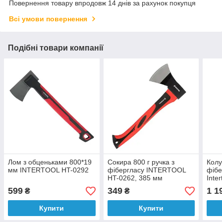
Повернення товару впродовж 14 днів за рахунок покупця
Всі умови повернення
Подібні товари компанії
Лом з обценьками 800*19
Сокира 800 г ручка з
Колу
мм INTERTOOL HT-0292
фібергласу INTERTOOL
фіб
HT-0262, 385 мм
Inte
599
349
1 1
₴
₴
Купити
Купити