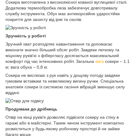
Сокира виготовлена з високоякісної кованої вуглецевої сталі.
Додаткова термообробка леза забезпечує довготривалу
службу інструмента. Обух має антикорозійне ударостійке
покриття для захисту від іржі та сколів.
Зручність у роботі
Зручний хват розподіляє навантаження та допомагає
виконати значно більший обсяг робіт. Завдяки легкому та
міцному руків'ю з фібергласу досягається максимальний
комфорт під час інтенсивних робіт. Загальна
вага
сокири – 1.1
кг, вага обуха – 0,8 кг.
Сокира не вислизає з рук навіть у дощову погоду завдяки
гумовим вставкам та невеликому вигину ручки. Спеціальна
анатомія сокири із системою гасіння вібрацій зменшує силу
віддачі.
Продумана до дрібниць
Отвір на кінці руків'я дозволяє підвісити сокиру на стіну в
гаражі або в майстерні. Таким чином інструмент компактно
розміститься у будь-якому робочому просторі й не займе
багато місця.