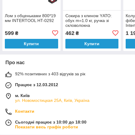
Лом з обценьками 800*19
Сокира з клином YАТО:
Колу
мм INTERTOOL HT-0292
обух m=1.0 кг, ручка зі
фіб
скловолокна
Inte
599
462
1 1
₴
₴
Купити
Купити
Про нас
92% позитивних з 403 відгуків за рік
Працює з 12.03.2012
м. Київ
ул. Новомостицкая 25А, Київ, Україна
Контакти
Сьогодні працює з 10:00 до 18:00
Показати весь графік роботи