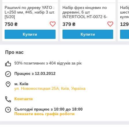
Рашпилі по дереву YATO :
Набір фрез кінцевих по
Набі
L=250 мм, #45, набір 3 шт.
деревині, 6 шт
шест
[5/20]
INTERTOOL HT-0072 6-
куля
22,2 мм
Cr-
750
379
129
₴
₴
Купити
Купити
Про нас
93% позитивних з 404 відгуків за рік
Працює з 12.03.2012
м. Київ
ул. Новомостицкая 25А, Київ, Україна
Контакти
Сьогодні працює з 10:00 до 18:00
Показати весь графік роботи